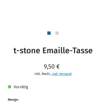
t-stone Emaille-Tasse
Verkaufspreis: 9,50 €
9,50 €
inkl. MwSt.
,
zzgl. Versand
Vorrätig
Menge: