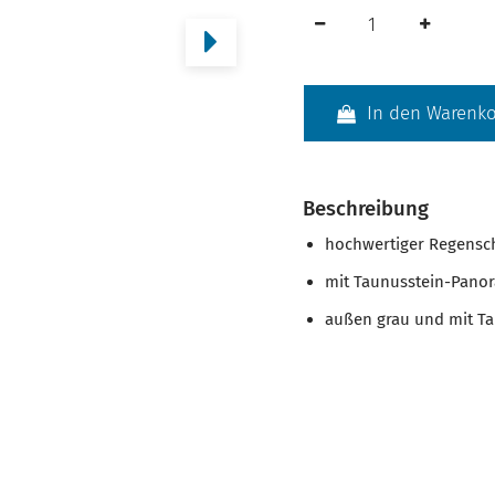
In den Warenk
Beschreibung
hochwertiger Regensc
mit Taunusstein-Pano
außen grau und mit T