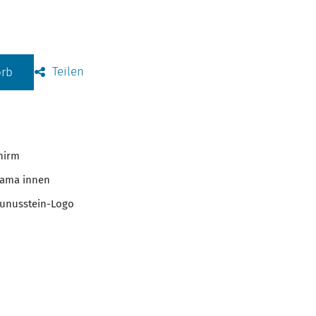
Teilen
orb
hirm
rama innen
aunusstein-Logo