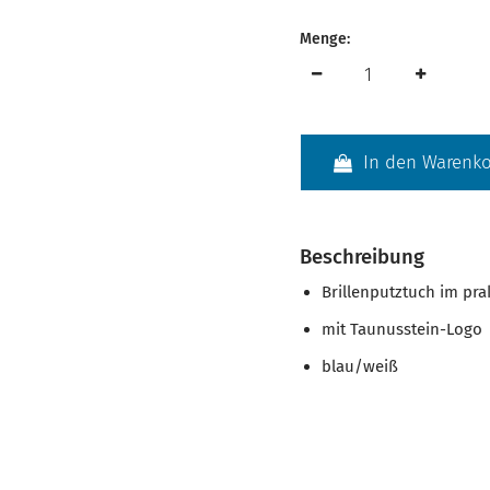
Menge:
In den Warenk
Beschreibung
Brillenputztuch im pr
mit Taunusstein-Logo
blau/weiß